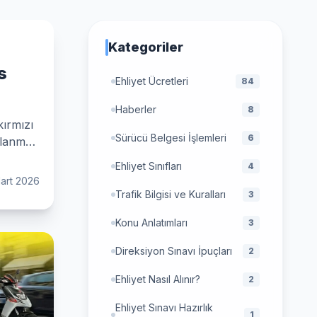
Kategoriler
s
Ehliyet Ücretleri
84
Haberler
8
kırmızı
Sürücü Belgesi İşlemleri
6
llanma
Ehliyet Sınıfları
4
art 2026
Trafik Bilgisi ve Kuralları
3
Konu Anlatımları
3
Direksiyon Sınavı İpuçları
2
Ehliyet Nasıl Alınır?
2
Ehliyet Sınavı Hazırlık
1