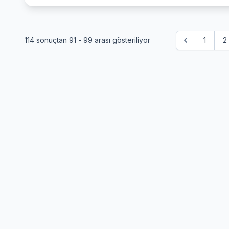
114
sonuçtan
91
-
99
arası gösteriliyor
1
2