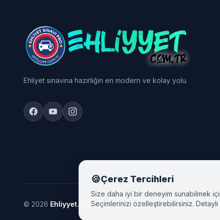
Ehliyet sınavına hazırlığın en modern ve kolay yolu.
🍪
Çerez Tercihleri
Size daha iyi bir deneyim sunabilmek içi
Seçimlerinizi özelleştirebilirsiniz. Detaylı 
© 2026
Ehliyyet.com.tr - Ehliyet Sınav Soruları 2026: On