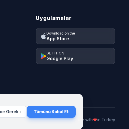
Uygulamalar
Download on the
App Store
GET IT ON
Google Play
ce Gerekli
Tümünü Kabul Et
Made with
in Turkey