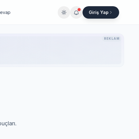
Cevap
Giriş Yap
REKLAM
puçları.