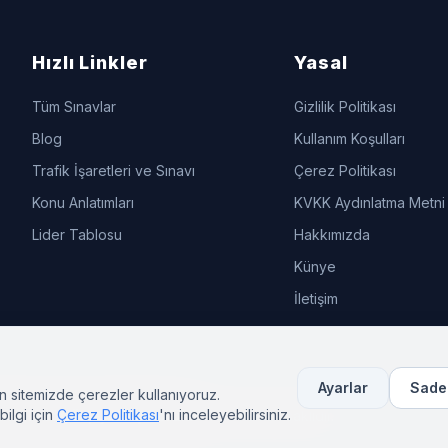
Hızlı Linkler
Yasal
Tüm Sınavlar
Gizlilik Politikası
Blog
Kullanım Koşulları
Trafik İşaretleri ve Sınavı
Çerez Politikası
Konu Anlatımları
KVKK Aydınlatma Metni
Lider Tablosu
Hakkımızda
Künye
İletişim
Ayarlar
Sade
n sitemizde çerezler kullanıyoruz.
bilgi için
Çerez Politikası
'nı inceleyebilirsiniz.
line Test Çöz, Çıkmış Sorular
. Tüm hakları saklıdır.