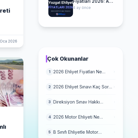
Fiyatları 2026: A
ve B Sınıfı
4 ay önce
reti
Ücretleri
 Oca 2026
Çok Okunanlar
2026 Ehliyet Fiyatları Ne
1
Kadar? (Her Şey Dahil Harç
Tablosu)
2026 Ehliyet Sınavı Kaç Soru,
2
Kaç Dakika? Konu Dağılımı
Direksiyon Sınav Hakkı
3
Kaçtır? 4 Hak Biterse Dosya
Yanar mı? (2026 Güncel)
2026 Motor Ehliyeti Ne
4
Kadar? A1 Ehliyet Fiyatı ve
mlı
2026 Harç Zammı
B Sınıfı Ehliyetle Motor
5