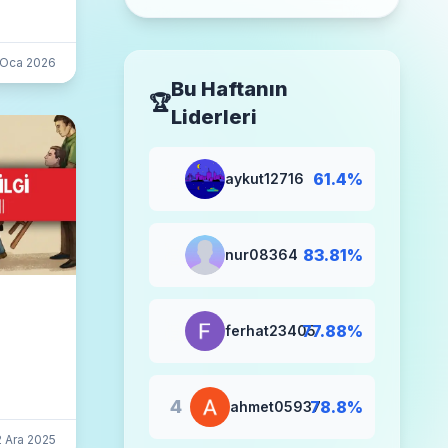
Kullanmak: 125cc Yasası,
Şartlar ve Tüm Detaylar
 Oca 2026
Bu Haftanın
🏆
Liderleri
🥇
61.4%
aykut12716
🥈
83.81%
nur08364
🥉
77.88%
ferhat23405
4
78.8%
ahmet05937
2 Ara 2025