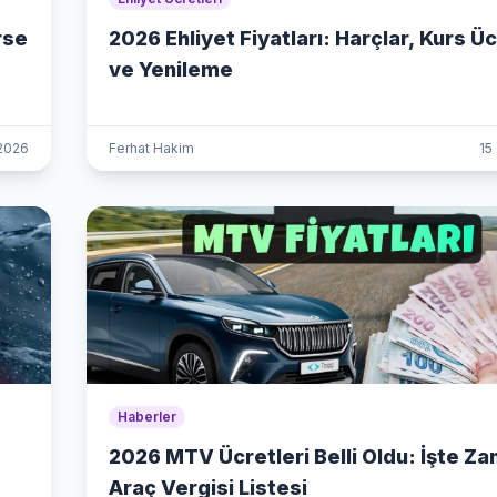
rse
2026 Ehliyet Fiyatları: Harçlar, Kurs Üc
ve Yenileme
2026
Ferhat Hakim
15
Haberler
2026 MTV Ücretleri Belli Oldu: İşte Za
Araç Vergisi Listesi