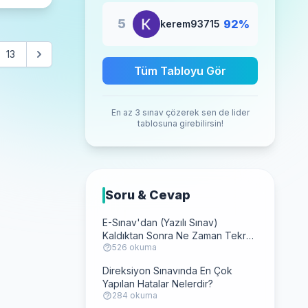
5
92%
kerem93715
13
Tüm Tabloyu Gör
En az 3 sınav çözerek sen de lider
tablosuna girebilirsin!
Soru & Cevap
E-Sınav'dan (Yazılı Sınav)
Kaldıktan Sonra Ne Zaman Tekrar
526 okuma
Girebilirim?
Direksiyon Sınavında En Çok
Yapılan Hatalar Nelerdir?
284 okuma