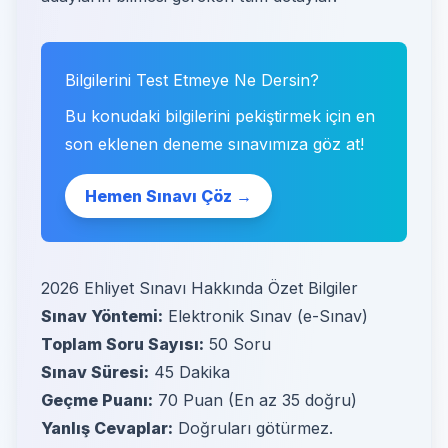
Bilgilerini Test Etmeye Ne Dersin?
Bu konudaki bilgilerini pekiştirmek için en
son eklenen deneme sınavımıza göz at!
Hemen Sınavı Çöz →
2026 Ehliyet Sınavı Hakkında Özet Bilgiler
Sınav Yöntemi:
Elektronik Sınav (e-Sınav)
Toplam Soru Sayısı:
50 Soru
Sınav Süresi:
45 Dakika
Geçme Puanı:
70 Puan (En az 35 doğru)
Yanlış Cevaplar:
Doğruları götürmez.