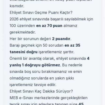
kısmıdır.
Ehliyet Sınavı Geçme Puanı Kaçtır?
2026 ehliyet sınavında başarılı sayılabilmek için
100 üzerinden
en az 70 puan
almanız
gerekmektedir.
Her bir sorunun değeri
2 puandır
.
Barajı geçmek için 50 sorudan
en az 35
tanesini doğru
işaretlemeniz şarttır.
Önemli bir avantaj olarak, ehliyet sınavında
4
yanlış 1 doğruyu götürmez
. Bu nedenle
sınavda boş soru bırakmamanız ve emin
olmadığınız sorularda en yakın şıkkı
işaretlemeniz tavsiye edilir.
Ehliyet Sınavı Kaç Dakika Sürüyor?
MEB e-Sınav merkezlerinde gerçekleştirilen
teorik sınav için adaylara tanınan süre
45