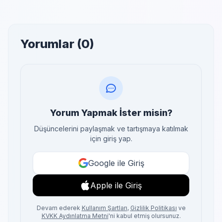
Yorumlar (0)
Yorum Yapmak İster misin?
Düşüncelerini paylaşmak ve tartışmaya katılmak
için giriş yap.
Google ile Giriş
Apple ile Giriş
Devam ederek
Kullanım Şartları
,
Gizlilik Politikası
ve
KVKK Aydınlatma Metni
'ni kabul etmiş olursunuz.