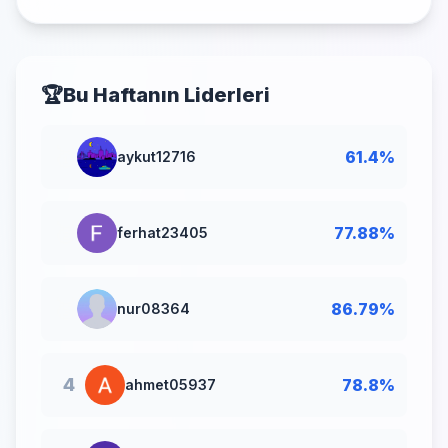
Şartlar ve Tüm Detaylar
🏆
Bu Haftanın Liderleri
🥇
61.4%
aykut12716
🥈
77.88%
ferhat23405
🥉
86.79%
nur08364
4
78.8%
ahmet05937