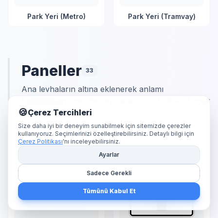
Park Yeri (Metro)
Park Yeri (Tramvay)
Paneller
33
Ana levhaların altına eklenerek anlamı
tamamlayan, mesafe veya araç türü belirten küçük
🍪
levhalardır.
Çerez Tercihleri
Size daha iyi bir deneyim sunabilmek için sitemizde çerezler
kullanıyoruz. Seçimlerinizi özelleştirebilirsiniz. Detaylı bilgi için
Çerez Politikası
'nı inceleyebilirsiniz.
Ayarlar
Sadece Gerekli
Tümünü Kabul Et