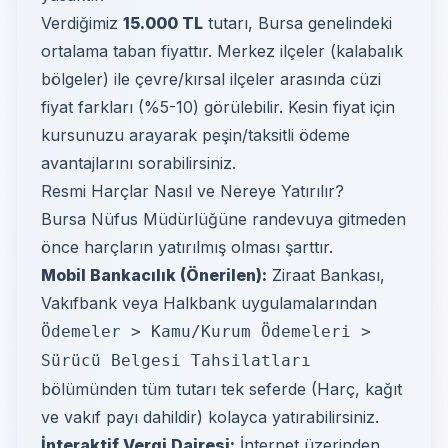
Verdiğimiz
15.000 TL
tutarı, Bursa genelindeki
ortalama taban fiyattır. Merkez ilçeler (kalabalık
bölgeler) ile çevre/kırsal ilçeler arasında cüzi
fiyat farkları (%5-10) görülebilir. Kesin fiyat için
kursunuzu arayarak peşin/taksitli ödeme
avantajlarını sorabilirsiniz.
Resmi Harçlar Nasıl ve Nereye Yatırılır?
Bursa Nüfus Müdürlüğüne randevuya gitmeden
önce harçların yatırılmış olması şarttır.
Mobil Bankacılık (Önerilen):
Ziraat Bankası,
Vakıfbank veya Halkbank uygulamalarından
Ödemeler > Kamu/Kurum Ödemeleri >
Sürücü Belgesi Tahsilatları
bölümünden tüm tutarı tek seferde (Harç, kağıt
ve vakıf payı dahildir) kolayca yatırabilirsiniz.
İnteraktif Vergi Dairesi:
İnternet üzerinden