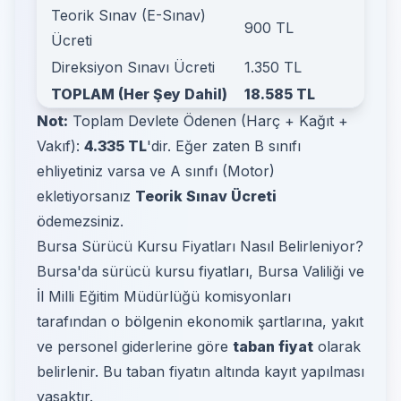
Teorik Sınav (E-Sınav)
900 TL
Ücreti
Direksiyon Sınavı Ücreti
1.350 TL
TOPLAM (Her Şey Dahil)
18.585 TL
Not:
Toplam Devlete Ödenen (Harç + Kağıt +
Vakıf):
4.335 TL
'dir. Eğer zaten B sınıfı
ehliyetiniz varsa ve A sınıfı (Motor)
ekletiyorsanız
Teorik Sınav Ücreti
ödemezsiniz.
Bursa Sürücü Kursu Fiyatları Nasıl Belirleniyor?
Bursa'da sürücü kursu fiyatları, Bursa Valiliği ve
İl Milli Eğitim Müdürlüğü komisyonları
tarafından o bölgenin ekonomik şartlarına, yakıt
ve personel giderlerine göre
taban fiyat
olarak
belirlenir. Bu taban fiyatın altında kayıt yapılması
yasaktır.