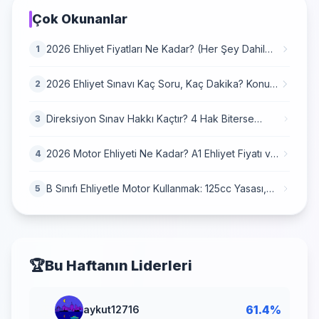
Çok Okunanlar
2026 Ehliyet Fiyatları Ne Kadar? (Her Şey Dahil
1
Harç Tablosu)
2026 Ehliyet Sınavı Kaç Soru, Kaç Dakika? Konu
2
Dağılımı
Direksiyon Sınav Hakkı Kaçtır? 4 Hak Biterse
3
Dosya Yanar mı? (2026 Güncel)
2026 Motor Ehliyeti Ne Kadar? A1 Ehliyet Fiyatı ve
4
2026 Harç Zammı
B Sınıfı Ehliyetle Motor Kullanmak: 125cc Yasası,
5
Şartlar ve Tüm Detaylar
🏆
Bu Haftanın Liderleri
🥇
61.4%
aykut12716