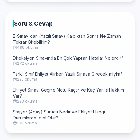
Soru & Cevap
E-Sınav'dan (Yazılı Sınav) Kaldıktan Sonra Ne Zaman
Tekrar Girebilirim?
498 okuma
Direksiyon Sınavında En Çok Yapılan Hatalar Nelerdir?
272 okuma
Farklı Sınıf Ehliyet Alırken Yazılı Sınava Girecek miyim?
225 okuma
Ehliyet Sınavı Geçme Notu Kaçtır ve Kaç Yanlış Hakkım
Var?
223 okuma
Stajyer (Aday) Sürücü Nedir ve Ehliyet Hangi
Durumlarda İptal Olur?
195 okuma