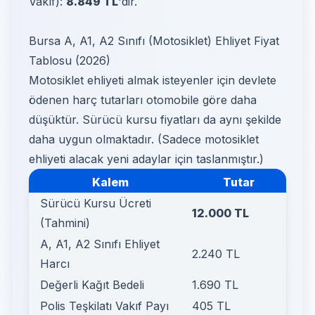
Vakıf):
8.849 TL
'dir.
Bursa A, A1, A2 Sınıfı (Motosiklet) Ehliyet Fiyat
Tablosu (2026)
Motosiklet ehliyeti almak isteyenler için devlete
ödenen harç tutarları otomobile göre daha
düşüktür. Sürücü kursu fiyatları da aynı şekilde
daha uygun olmaktadır. (Sadece motosiklet
ehliyeti alacak yeni adaylar için taslanmıştır.)
Kalem
Tutar
Sürücü Kursu Ücreti
12.000 TL
(Tahmini)
A, A1, A2 Sınıfı Ehliyet
2.240 TL
Harcı
Değerli Kağıt Bedeli
1.690 TL
Polis Teşkilatı Vakıf Payı
405 TL