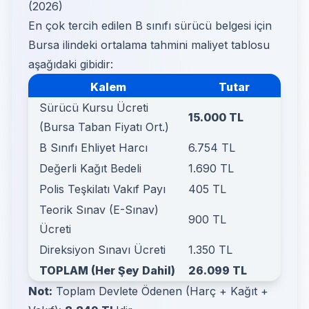
(2026)
En çok tercih edilen B sınıfı sürücü belgesi için
Bursa ilindeki ortalama tahmini maliyet tablosu
aşağıdaki gibidir:
Kalem
Tutar
Sürücü Kursu Ücreti
15.000 TL
(Bursa Taban Fiyatı Ort.)
B Sınıfı Ehliyet Harcı
6.754 TL
Değerli Kağıt Bedeli
1.690 TL
Polis Teşkilatı Vakıf Payı
405 TL
Teorik Sınav (E-Sınav)
900 TL
Ücreti
Direksiyon Sınavı Ücreti
1.350 TL
TOPLAM (Her Şey Dahil)
26.099 TL
Not:
Toplam Devlete Ödenen (Harç + Kağıt +