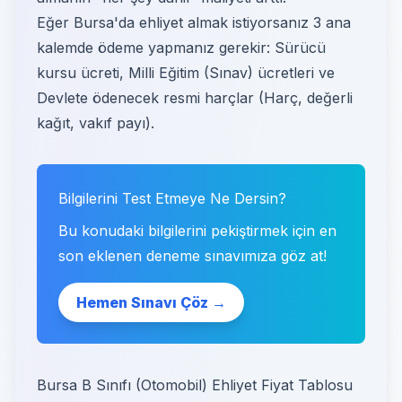
Eğer Bursa'da ehliyet almak istiyorsanız 3 ana
kalemde ödeme yapmanız gerekir: Sürücü
kursu ücreti, Milli Eğitim (Sınav) ücretleri ve
Devlete ödenecek resmi harçlar (Harç, değerli
kağıt, vakıf payı).
Bilgilerini Test Etmeye Ne Dersin?
Bu konudaki bilgilerini pekiştirmek için en
son eklenen deneme sınavımıza göz at!
Hemen Sınavı Çöz →
Bursa B Sınıfı (Otomobil) Ehliyet Fiyat Tablosu