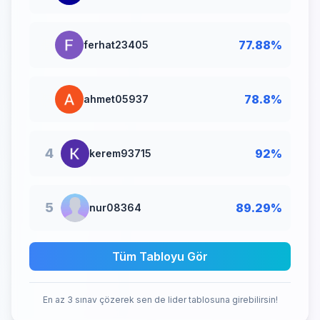
🥈
77.88%
ferhat23405
🥉
78.8%
ahmet05937
4
92%
kerem93715
5
89.29%
nur08364
Tüm Tabloyu Gör
En az 3 sınav çözerek sen de lider tablosuna girebilirsin!