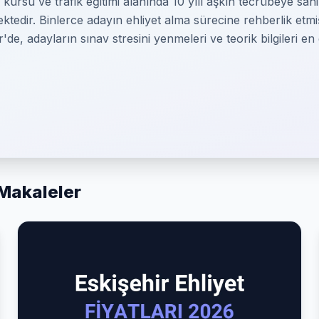
 kursu ve trafik eğitimi alanında 10 yılı aşkın tecrübeye sah
edir. Binlerce adayın ehliyet alma sürecine rehberlik etmiş, 
r'de, adayların sınav stresini yenmeleri ve teorik bilgileri e
 Makaleler