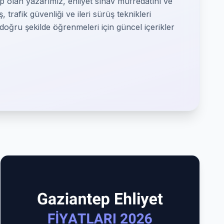
ip olan yazarımız, ehliyet sınav müfredatını ve
trafik güvenliği ve ileri sürüş teknikleri
n doğru şekilde öğrenmeleri için güncel içerikler