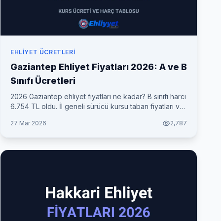
EHLIYET ÜCRETLERI
Gaziantep Ehliyet Fiyatları 2026: A ve B
Sınıfı Ücretleri
2026 Gaziantep ehliyet fiyatları ne kadar? B sınıfı harcı
6.754 TL oldu. İl geneli sürücü kursu taban fiyatları ve
her şey dahil toplam maliyet tablosu.
27 Mar 2026
2,787