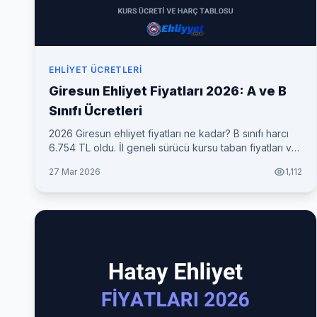
EHLIYET ÜCRETLERI
Giresun Ehliyet Fiyatları 2026: A ve B
Sınıfı Ücretleri
2026 Giresun ehliyet fiyatları ne kadar? B sınıfı harcı
6.754 TL oldu. İl geneli sürücü kursu taban fiyatları ve
her şey dahil toplam maliyet tablosu.
27 Mar 2026
1,112