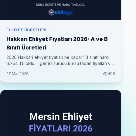
EHLIYET ÜCRETLERI
Hakkari Ehliyet Fiyatları 2026: A ve B
Sınıfı Ücretleri
2026 Hakkari ehliyet fiyatları ne kadar? B sınıfı harcı
6.754 TL oldu. İl geneli sürücü kursu taban fiyatları ve
her şey dahil toplam maliyet tablosu.
27 Mar 2026
498