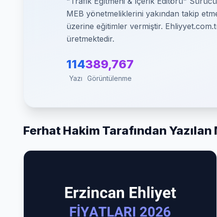
"Trafik Eğitmeni & İçerik Editörü" Sürücü
MEB yönetmeliklerini yakından takip etmekt
üzerine eğitimler vermiştir. Ehliyyet.com.t
üretmektedir.
114
389,767
Yazı
Görüntülenme
Ferhat Hakim Tarafından Yazılan