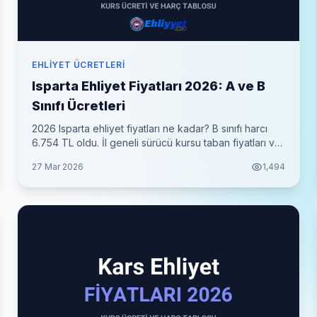
EHLIYET ÜCRETLERI
Isparta Ehliyet Fiyatları 2026: A ve B
Sınıfı Ücretleri
2026 Isparta ehliyet fiyatları ne kadar? B sınıfı harcı
6.754 TL oldu. İl geneli sürücü kursu taban fiyatları ve
her şey dahil toplam maliyet tablosu.
27 Mar 2026
1,494