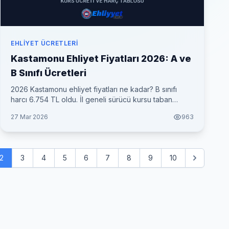
EHLIYET ÜCRETLERI
Kastamonu Ehliyet Fiyatları 2026: A ve
B Sınıfı Ücretleri
2026 Kastamonu ehliyet fiyatları ne kadar? B sınıfı
harcı 6.754 TL oldu. İl geneli sürücü kursu taban
fiyatları ve her şey dahil toplam maliyet tablosu.
27 Mar 2026
963
2
3
4
5
6
7
8
9
10