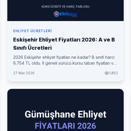
EHLIYET ÜCRETLERI
Eskişehir Ehliyet Fiyatları 2026: A ve B
Sınıfı Ücretleri
2026 Eskişehir ehliyet fiyatları ne kadar? B sınıfı harcı
6.754 TL oldu. İl geneli sürücü kursu taban fiyatları ve
her şey dahil toplam maliyet tablosu.
27 Mar 2026
1,852