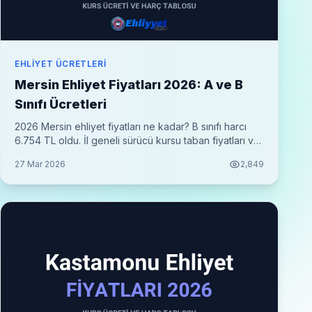
EHLIYET ÜCRETLERI
Mersin Ehliyet Fiyatları 2026: A ve B
Sınıfı Ücretleri
2026 Mersin ehliyet fiyatları ne kadar? B sınıfı harcı
6.754 TL oldu. İl geneli sürücü kursu taban fiyatları ve
her şey dahil toplam maliyet tablosu.
27 Mar 2026
2,849