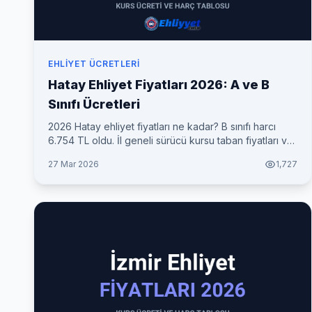
EHLIYET ÜCRETLERI
Hatay Ehliyet Fiyatları 2026: A ve B
Sınıfı Ücretleri
2026 Hatay ehliyet fiyatları ne kadar? B sınıfı harcı
6.754 TL oldu. İl geneli sürücü kursu taban fiyatları ve
her şey dahil toplam maliyet tablosu.
27 Mar 2026
1,727