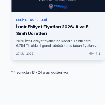
EHLIYET ÜCRETLERI
İzmir Ehliyet Fiyatları 2026: A ve B
Sınıfı Ücretleri
2026 İzmir ehliyet fiyatları ne kadar? B sınıfı harcı
6.754 TL oldu. İl geneli sürücü kursu taban fiyatları ve
her şey dahil toplam maliyet tablosu.
27 Mar 2026
4,412
114
sonuçtan
13
-
24
arası gösteriliyor