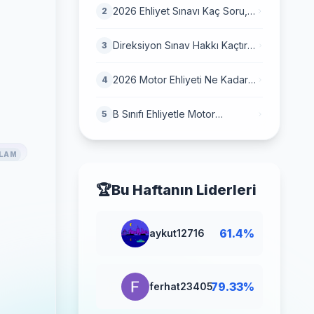
Tablosu)
2026 Ehliyet Sınavı Kaç Soru,
2
Kaç Dakika? Konu Dağılımı
Direksiyon Sınav Hakkı Kaçtır?
3
4 Hak Biterse Dosya Yanar mı?
(2026 Güncel)
2026 Motor Ehliyeti Ne Kadar?
4
A1 Ehliyet Fiyatı ve 2026 Harç
Zammı
B Sınıfı Ehliyetle Motor
5
Kullanmak: 125cc Yasası, Şartlar
ve Tüm Detaylar
LAM
🏆
Bu Haftanın Liderleri
🥇
61.4%
aykut12716
🥈
79.33%
ferhat23405