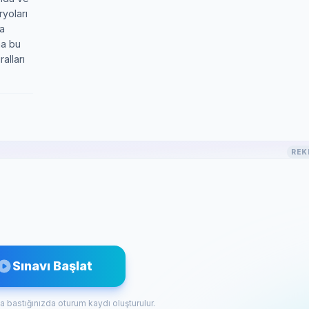
ryoları
ta
na bu
alları
REK
Sınavı Başlat
a bastığınızda oturum kaydı oluşturulur.