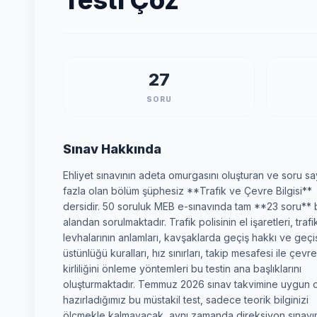
Testi Çöz
27
SORU
Sınav Hakkında
Ehliyet sınavının adeta omurgasını oluşturan ve soru sa
fazla olan bölüm şüphesiz **Trafik ve Çevre Bilgisi**
dersidir. 50 soruluk MEB e-sınavında tam **23 soru** 
alandan sorulmaktadır. Trafik polisinin el işaretleri, trafi
levhalarının anlamları, kavşaklarda geçiş hakkı ve geçi
üstünlüğü kuralları, hız sınırları, takip mesafesi ile çevre
kirliliğini önleme yöntemleri bu testin ana başlıklarını
oluşturmaktadır. Temmuz 2026 sınav takvimine uygun 
hazırladığımız bu müstakil test, sadece teorik bilginizi
ölçmekle kalmayacak, aynı zamanda direksiyon sınavı