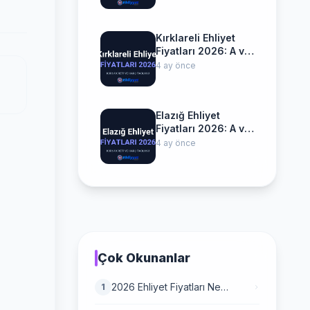
Kırklareli Ehliyet
Fiyatları 2026: A ve
B Sınıfı Ücretleri
4 ay önce
Elazığ Ehliyet
Fiyatları 2026: A ve
B Sınıfı Ücretleri
4 ay önce
Çok Okunanlar
2026 Ehliyet Fiyatları Ne
1
Kadar? (Her Şey Dahil Harç