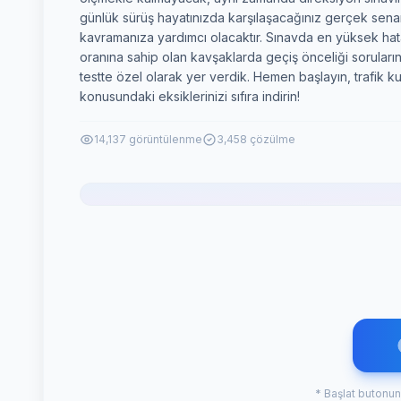
günlük sürüş hayatınızda karşılaşacağınız gerçek sena
kavramanıza yardımcı olacaktır. Sınavda en yüksek ha
oranına sahip olan kavşaklarda geçiş önceliği soruları
testte özel olarak yer verdik. Hemen başlayın, trafik kur
konusundaki eksiklerinizi sıfıra indirin!
14,137 görüntülenme
3,458 çözülme
* Başlat butonun