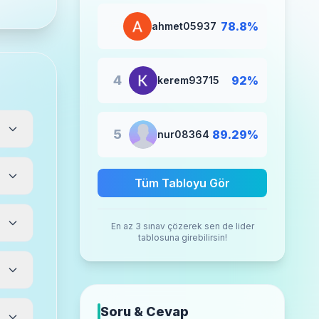
🥉
78.8%
ahmet05937
4
92%
kerem93715
5
89.29%
nur08364
Tüm Tabloyu Gör
En az 3 sınav çözerek sen de lider
tablosuna girebilirsin!
Soru & Cevap