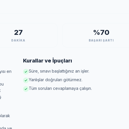
27
%70
DAKİKA
BAŞARI ŞARTI
Kurallar ve İpuçları
Süre, sınavı başlattığınız an işler.
yısı en
Yanlışlar doğruları götürmez.
bu
Tüm soruları cevaplamaya çalışın.
k
ş
olarak
nda ve